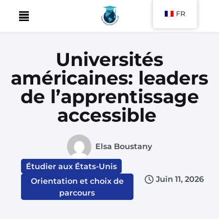
FR
Skip
to
content
Universités
américaines: leaders
de l’apprentissage
accessible
Elsa Boustany
Étudier aux États-Unis
Juin 11, 2026
Orientation et choix de
parcours