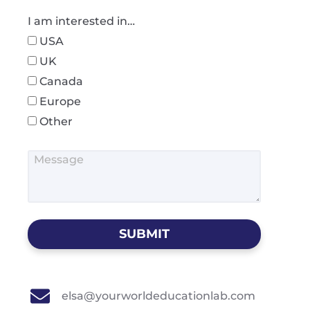
I am interested in…
USA
UK
Canada
Europe
Other
SUBMIT
elsa@yourworldeducationlab.com ​