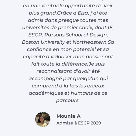
en une véritable opportunité de voir
son
plus grand.Grâce à Elsa, j’ai été
me
admis dans presque toutes mes
universités de premier choix, dont IE,
im
ESCP, Parsons School of Design,
Boston University et Northeastern.Sa
p
confiance en mon potentiel et sa
Pr
capacité à valoriser mon dossier ont
fait toute la différence.Je suis
reconnaissant d’avoir été
accompagné par quelqu’un qui
comprend à la fois les enjeux
académiques et humains de ce
parcours.
Mounia A​
Admise à ESCP 2029