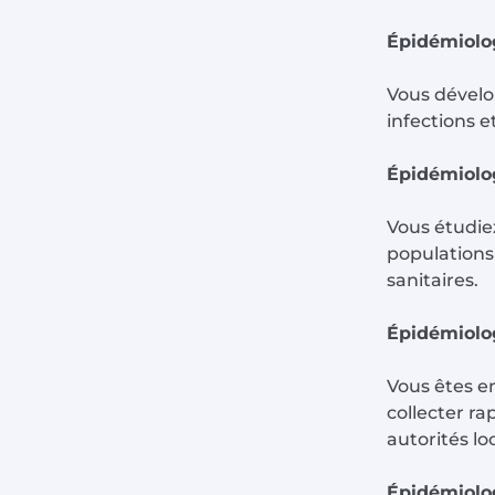
Épidémiolog
Vous dévelo
infections e
Épidémiolo
Vous étudiez
populations
sanitaires.
Épidémiolog
Vous êtes e
collecter ra
autorités lo
Épidémiolo