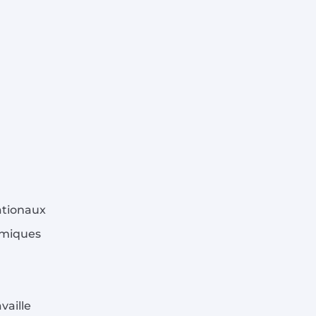
ationaux
démiques
vaille