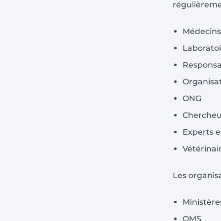
régulièreme
Médecins
Laborato
Respons
Organisat
ONG
Chercheur
Experts e
Vétérinai
Les organisa
Ministère
OMS