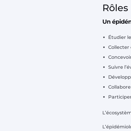
Rôles
Un épidém
Étudier l
Collecter
Concevoir
Suivre l’
Développe
Collabore
Participe
L’écosystèm
L’épidémiolo