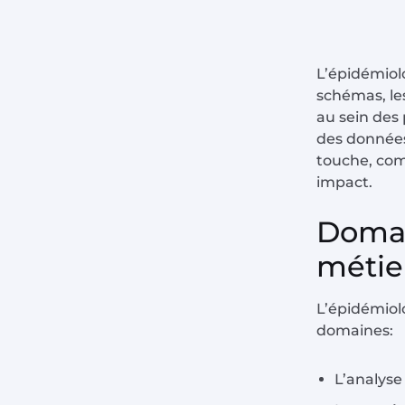
L’épidémiolo
schémas, le
au sein des 
des données
touche, com
impact.
Domai
métie
L’épidémiolo
domaines:
L’analys