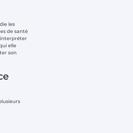
die les
mes de santé
 interpréter
ui elle
ter son
ce
plusieurs