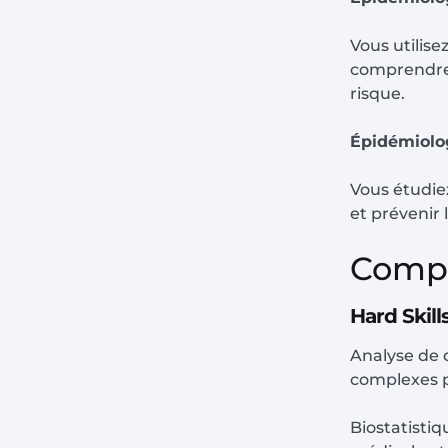
Vous utilise
comprendre 
risque.
Épidémiolog
Vous étudie
et prévenir 
Compé
Hard Skill
Analyse de d
complexes p
Biostatistiq