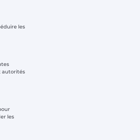
éduire les
ntes
 autorités
pour
er les