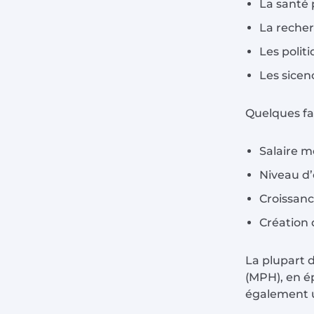
La santé
La reche
Les polit
Les sicen
Quelques fa
Salaire m
Niveau d’
Croissanc
Création 
La plupart 
(MPH), en é
également u