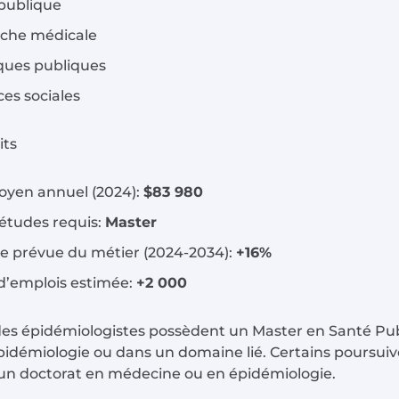
 publique
rche médicale
iques publiques
ces sociales
its
oyen annuel (2024):
$83 980
études requis:
Master
e prévue du métier (2024-2034):
+16%
d’emplois estimée:
+2 000
des épidémiologistes possèdent un Master en Santé Pu
pidémiologie ou dans un domaine lié. Certains poursui
n doctorat en médecine ou en épidémiologie.