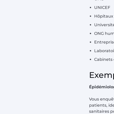
UNICEF
Hôpitaux 
Universit
ONG huma
Entrepri
Laboratoi
Cabinets 
Exemp
Épidémiolog
Vous enquêt
patients, i
sanitaires p