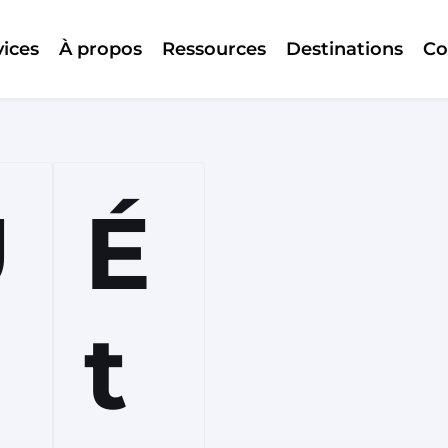
vices
À propos
Ressources
Destinations
Co
U
É
n
t